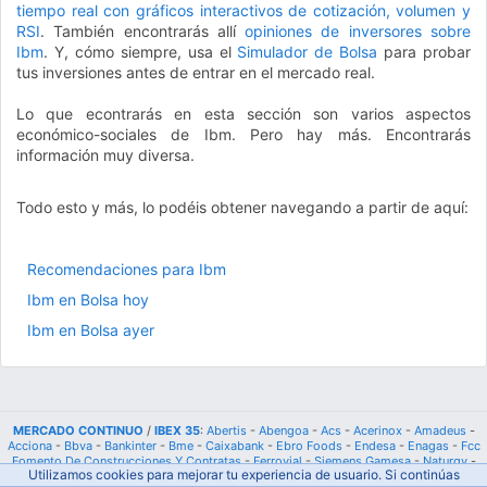
tiempo real con gráficos interactivos de cotización, volumen y
RSI
. También encontrarás allí
opiniones de inversores sobre
Ibm
. Y, cómo siempre, usa el
Simulador de Bolsa
para probar
tus inversiones antes de entrar en el mercado real.
Lo que econtrarás en esta sección son varios aspectos
económico-sociales de Ibm. Pero hay más. Encontrarás
información muy diversa.
Todo esto y más, lo podéis obtener navegando a partir de aquí:
Recomendaciones para Ibm
Ibm en Bolsa hoy
Ibm en Bolsa ayer
MERCADO CONTINUO
/
IBEX 35
:
Abertis
-
Abengoa
-
Acs
-
Acerinox
-
Amadeus
-
Acciona
-
Bbva
-
Bankinter
-
Bme
-
Caixabank
-
Ebro Foods
-
Endesa
-
Enagas
-
Fcc
Fomento De Construcciones Y Contratas
-
Ferrovial
-
Siemens Gamesa
-
Naturgy
-
Utilizamos cookies para mejorar tu experiencia de usuario. Si continúas
Grifols
-
Iberdrola
-
Iag Iberia
-
Indra
-
Inditex
-
Mapfre
-
Arcelor Mittal
-
Ohl
-
Banco