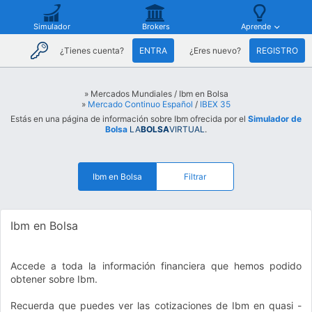
Simulador
Brokers
Aprende
¿Tienes cuenta?
ENTRA
¿Eres nuevo?
REGISTRO
» Mercados Mundiales / Ibm en Bolsa
»
Mercado Continuo Español
/
IBEX 35
Estás en una página de información sobre Ibm ofrecida por el
Simulador de
Bolsa
LA
BOLSA
VIRTUAL
.
Ibm en Bolsa
Filtrar
Ibm en Bolsa
Accede a toda la información financiera que hemos podido
obtener sobre Ibm.
Recuerda que puedes ver las cotizaciones de Ibm en quasi -